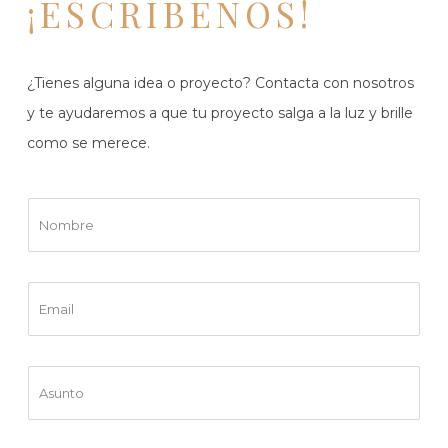
¡ESCRÍBENOS!
¿Tienes alguna idea o proyecto? Contacta con nosotros
y te ayudaremos a que tu proyecto salga a la luz y brille
como se merece.
N
o
m
b
E
r
m
e
a
*
i
A
l
s
*
u
n