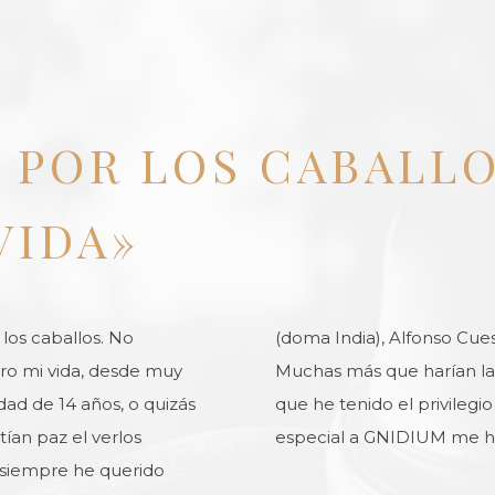
N POR LOS CABALL
VIDA»
os caballos. No
(doma India), Alfonso Cues
ero mi vida, desde muy
Muchas más que harían la 
dad de 14 años, o quizás
que he tenido el privilegi
ían paz el verlos
especial a GNIDIUM me he
y siempre he querido