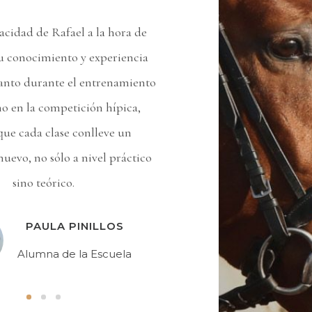
acidad de Rafael a la hora de
Rafael es uno de los gran
su conocimiento y experiencia
competición, a nivel m
tanto durante el entrenamiento
que así lo atestigu
o en la competición hípica,
nacionales e internacion
que cada clase conlleve un
ser un magnifico vete
nuevo, no sólo a nivel práctico
entender y corregir 
sino teórico.
inevitablemente surgen
deport
PAULA PINILLOS
B
Alumna de la Escuela
V