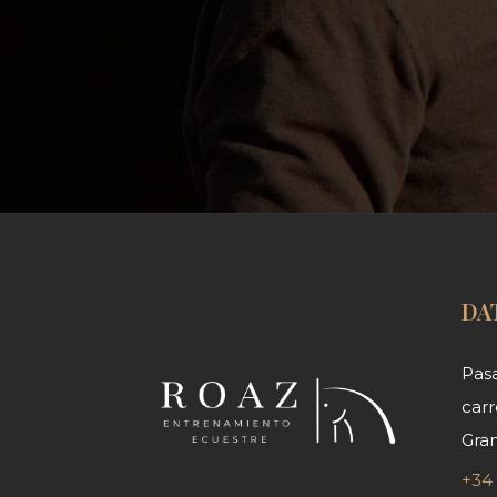
DA
Pasa
carr
Gra
+34