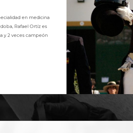
specialidad en medicina
doba, Rafael Ortíz es
ica y 2 veces campeón